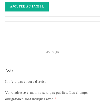
quantité
AJOUTER AU PANIER
de
Toyota
Touring
Hybride
AVIS (0)
Avis
Il n’y a pas encore d’avis.
Votre adresse e-mail ne sera pas publiée.
Les champs
obligatoires sont indiqués avec
*