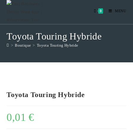
Skip
to
0
MENU
content
Toyota Touring Hybride
>
Boutique
>
Toyota Touring Hybride
Toyota Touring Hybride
0,01
€