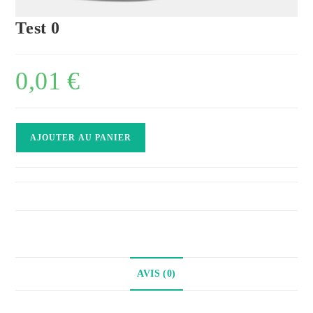
Test 0
0,01
€
quantité
AJOUTER AU PANIER
de
Test
0
AVIS (0)