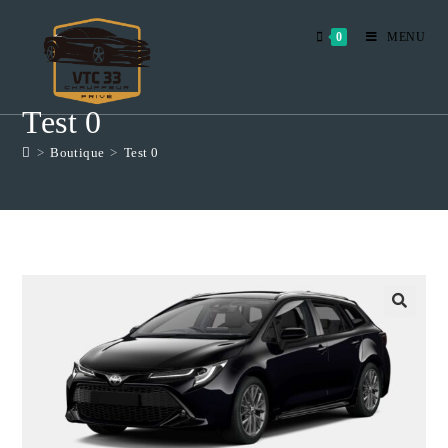
Skip
to
0
MENU
content
Test 0
>
Boutique
>
Test 0
🔍