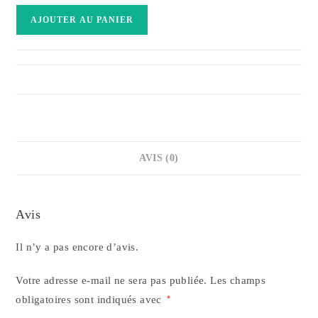
quantité
AJOUTER AU PANIER
de
Toyota
Touring
Hybride
AVIS (0)
Avis
Il n’y a pas encore d’avis.
Votre adresse e-mail ne sera pas publiée.
Les champs
obligatoires sont indiqués avec
*