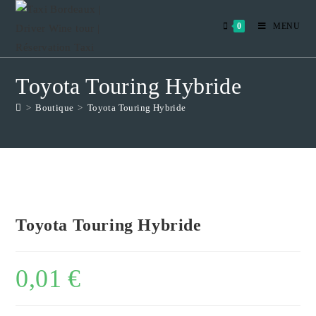
Skip
to
0
MENU
content
Toyota Touring Hybride
>
Boutique
>
Toyota Touring Hybride
Toyota Touring Hybride
0,01
€