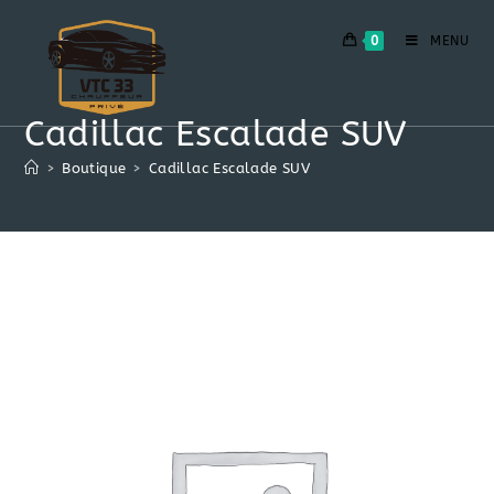
Skip
to
0
MENU
content
Cadillac Escalade SUV
>
Boutique
>
Cadillac Escalade SUV