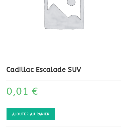
Cadillac Escalade SUV
0,01
€
quantité
AJOUTER AU PANIER
de
Cadillac