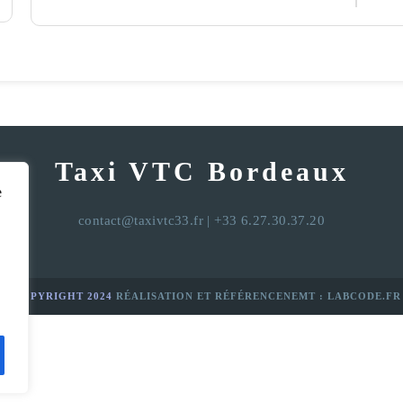
Taxi VTC Bordeaux
e
contact@taxivtc33.fr
| +33 6.27.30.37.20
© COPYRIGHT 2024
RÉALISATION ET RÉFÉRENCENEMT : LABCODE.FR